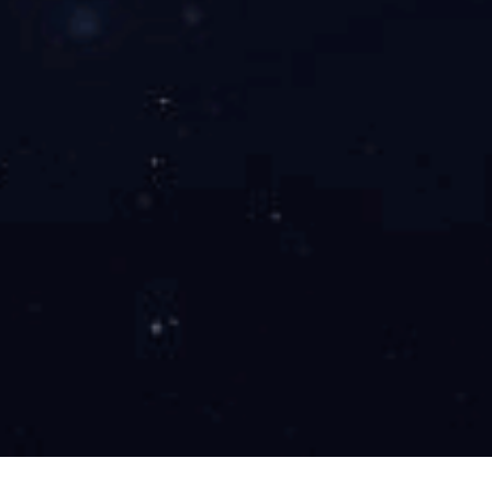

吾湘情，在湖湘美食的餐饮疆
土里，以食共情，以情共鸣
【概要描述】
诞生伊始，每一步都是厚积而薄发。各种红极一
时的湘菜美食都会缤纷绽放，这是湘菜王国不断兴盛繁荣的表
现，然而在这浮华间，勿忘吾湘情，因为有时间沉淀的匠人心
作，最终如同璞玉一般，随着时间的推移，愈加珍贵。唯有对
时光的雕刻，才能成就一代风华之作。吾湘情，便是以这徐徐
的步伐，稳步前进，也正是这不疾不徐的姿态，才能让更多食
客感受到这份真挚湘情的食色美韵。
分类：
行业新闻
发布时间：
2021-12-20 17:31
访问量：
详情