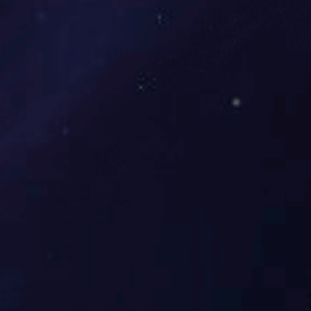
新闻资讯


公司新闻
行业新闻
媒体报道
当前位置：
首页
/
新闻中心
/
行业新闻
/
吾湘情，在湖湘美食的餐饮疆土里，以食共情，以情共鸣